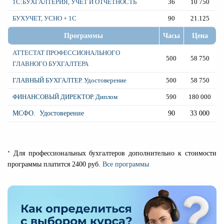
1С:БУХГАЛТЕРИЯ, УЧЕТ И ОТЧЕТНОСТЬ
36
10 750
БУХУЧЕ
Т,
УСНО + 1
С
90
21.125
Программы
Часы
Цена
АТТЕСТАТ ПРОФЕССИОНАЛЬНОГО
500
58 750
ГЛАВНОГО БУХГАЛТЕРА
ГЛАВНЫЙ БУХГАЛТЕР. Удостоверение
500
58 750
ФИНАНСОВЫЙ ДИРЕКТОР. Диплом
590
180 000
МСФО. Удостоверение
90
33 000
*
Для профессиональных бухгалтеров дополнительно к стоимости
программы платится 2400 руб.
Все программы