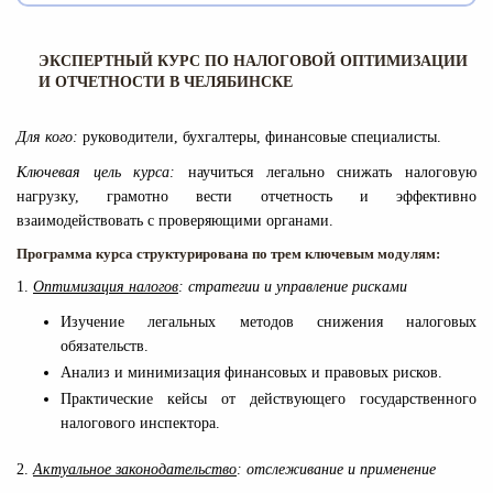
Чтобы качественно изучить теорию и получить
обязанности сторон. Бланк документа можно запросить
изучать графики и схемы удобнее на компьютере или
требуемые навыки, заниматься нужно дважды в неделю
у сотрудника по работе с клиентами.
ноутбуке.
Дистанционное обучение становится доступным сразу
по 2-3 часа. Это позволит придерживаться графика и
после заключения договора и получения доступа к
ЭКСПЕРТНЫЙ КУРС ПО НАЛОГОВОЙ ОПТИМИЗАЦИИ
В договоре также указаны реквизиты учебного центра,
избежать высокой нагрузки процесса обучения.
И ОТЧЕТНОСТИ В ЧЕЛЯБИНСКЕ
учебной платформе ЭмМенеджмент.
на которые должна производится оплата за обучение.
Слушатель сам может выбрать место и время занятий
Также реквизиты для оплаты стоимости курсов по
Для кого:
руководители, бухгалтеры, финансовые специалисты.
через персональный компьютер или ноутбук,
налогам, налогооблажению, налоговой отчетности
подключенный к интернету.
можно посмотреть на сайте.
Ключевая цель курса:
научиться легально снижать налоговую
нагрузку, грамотно вести отчетность и эффективно
Чтобы освоить программу курса по налогам и
взаимодействовать с проверяющими органами.
налоговой отчетности, в договоре прописано, что
заниматься нужно два раза в неделю по 2-3 часа,
Программа курса структурирована по трем ключевым модулям:
изучая теорию и проходят практические занятия,
1.
Оптимизация налогов
: стратегии и управление рисками
отправляя их на проверку.
Изучение легальных методов снижения налоговых
обязательств.
Анализ и минимизация финансовых и правовых рисков.
Практические кейсы от действующего государственного
налогового инспектора.
2.
Актуальное законодательство
: отслеживание и применение