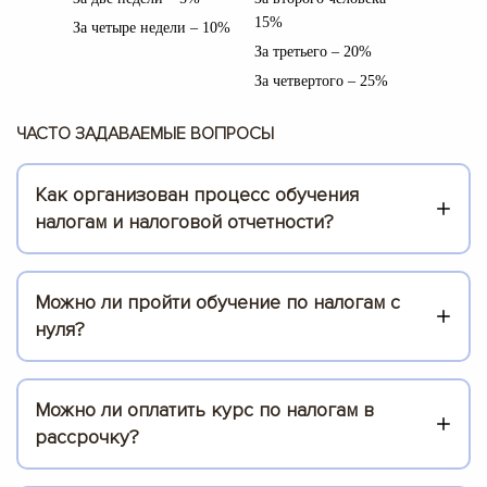
15%
За четыре недели – 10%
За третьего – 20%
За четвертого – 25%
ЧАСТО ЗАДАВАЕМЫЕ ВОПРОСЫ
Как организован процесс обучения
налогам и налоговой отчетности?
О
бучение может проводится группами в очной форме в
Можно ли пройти обучение по налогам с
аудиториях центра и через специальную учебную
нуля?
платформу, доступ к которой предоставляется
слушателю после заключения договора.
Конечно, курс по налогам подходит как для начинающих, так
В личном кабинете доступны видео-лекции, практика,
и для повышения квалификации.
Можно ли оплатить курс по налогам в
возможность общения с преподавателями,
промежуточная проверка полученных знаний.
рассрочку?
программа курса разработана таким образом, чтобы
сделать процесс обучения максимально простым и
Преимущество дистанционного обучения в отсутствии
эффективным.